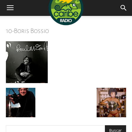
Radio
10-Boris Bossio
Caribe
–
Mas
que
musica.