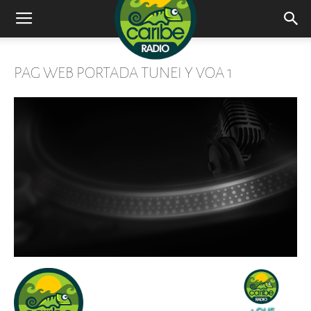
Radio
PAG WEB PORTADA TUNEI Y VOA 1
Caribe
–
Mas
que
musica.