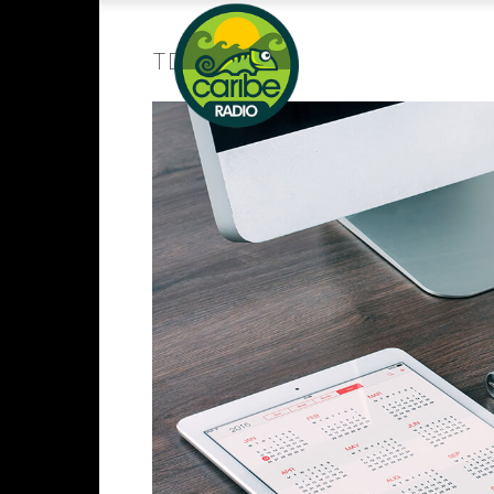
Radio
tdm_pic_4
Caribe
–
Mas
que
musica.